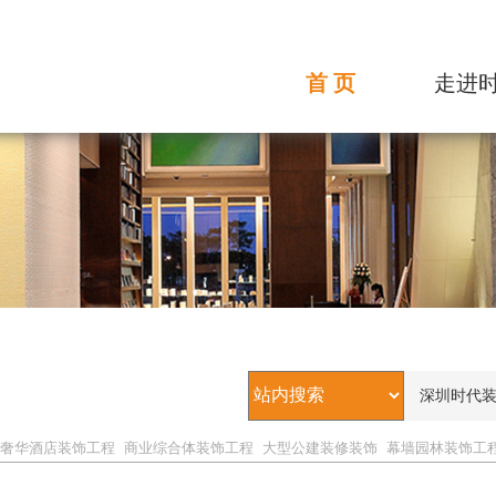
首 页
走进
时代介
发展历
组织架
企业文
荣誉资
核心优
合作伙
奢华酒店装饰工程
商业综合体装饰工程
大型公建装修装饰
幕墙园林装饰工