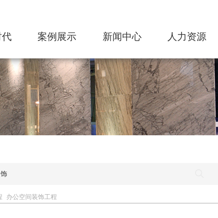
时代
案例展示
新闻中心
人力资源
绍
高端住宅
企业动态
人才理念
程
奢华酒店
人才战略
构
商业综合体
招贤纳士
化
大型公建类型
员工活动
质
办公空间
势
幕墙园林
伴
程
办公空间装饰工程