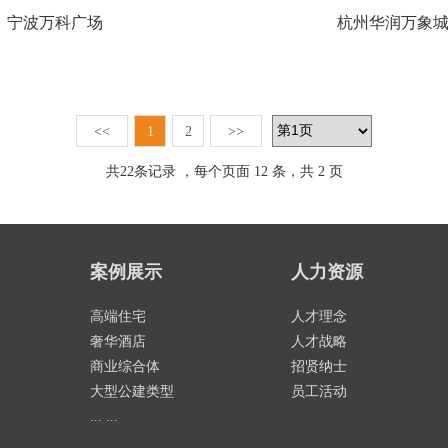
宁波万科广场
杭州华润万象
<<
1
2
>>
共
22
条记录 ，每个页面 12 条，共 2 页
案例展示
人力资源
高端住宅
人才理念
奢华酒店
人才战略
商业综合体
招贤纳士
大型公建类型
员工活动
... ...