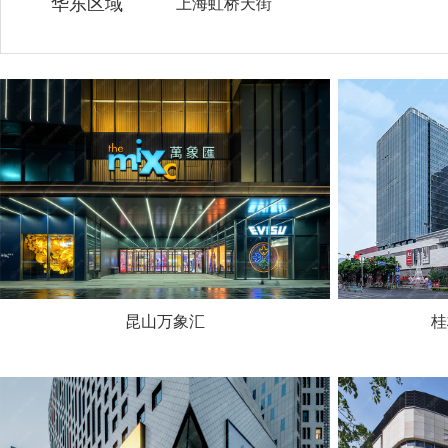
华东区域
上海虹桥天街
昆山万象汇
桂