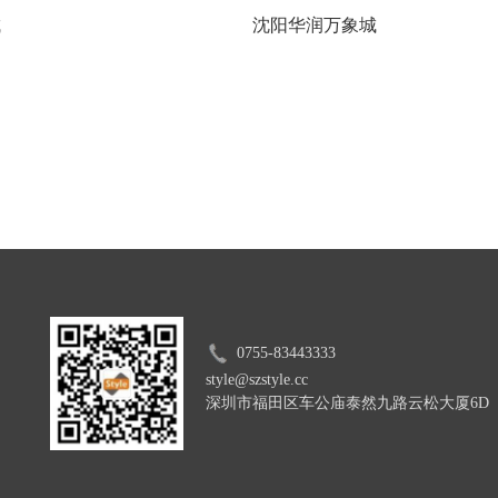
城
沈阳华润万象城
0755-83443333
style@szstyle.cc
深圳市福田区车公庙泰然九路云松大
厦6D