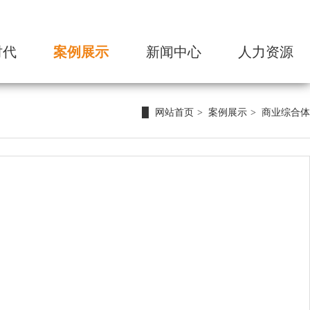
时代
案例展示
新闻中心
人力资源
绍
高端住宅
企业动态
人才理念
程
奢华酒店
人才战略
构
商业综合体
招贤纳士
网站首页
案例展示
商业综合体
化
大型公建类型
员工活动
质
办公空间
势
幕墙园林
伴