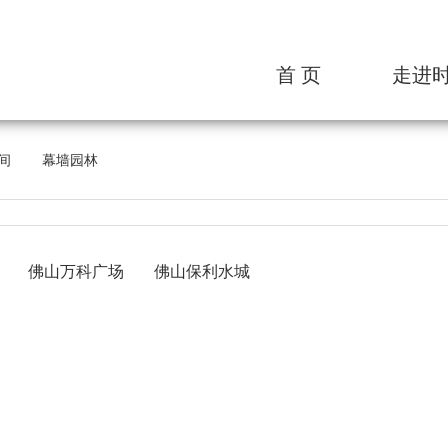
首 页
走进
时代介
发展历
组织架
间
幕墙园林
企业文
荣誉资
核心优
合作伙
佛山万科广场
佛山保利水城