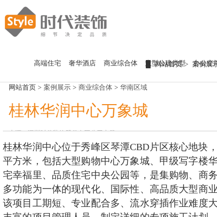
首 页
高端住宅
奢华酒店
商业综合体
大型公建类型
办公空
网站首页
案例展
走进时代
网站首页
>
案例展示
>
商业综合体
>
华南区域
时代介绍
案例展示
桂林华润中心万象城
发展历程
组织架构
高端住宅
新闻中心
企业文化
奢华酒店
来源：
深圳时代装饰股份有限公司
点赞：
0
荣誉资质
商业综合体
企业动态
桂林华润中心位于秀峰区琴潭CBD片区核心地块，
人力资源
核心优势
大型公建类型
平方米，包括大型购物中心万象城、甲级写字楼
合作伙伴
办公空间
人才理念
宅幸福里、品质住宅中央公园等，是集购物、商
联系我们
幕墙园林
人才战略
多功能为一体的现代化、国际性、高品质大型商
招贤纳士
招采平台
该项目工期短、专业配合多、流水穿插作业难度
员工活动
廉政举报投诉