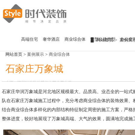
首 页
高端住宅
奢华酒店
商业综合体
大型公建类型
办公空
网站首页
案例展
走进时代
网站首页
>
案例展示
>
商业综合体
时代介绍
案例展示
石家庄万象城
发展历程
组织架构
高端住宅
新闻中心
企业文化
奢华酒店
来源：
深圳时代装饰股份有限公司
点赞：
0
荣誉资质
商业综合体
企业动态
石家庄华润万象城是河北地区规模最大、品质高、业态全的一站式
人力资源
核心优势
大型公建类型
队在石家庄万象城施工过程中，充分考虑商业综合体的装饰效果、
合作伙伴
办公空间
人才理念
联系我们
结合商业综合体多样化的内部结构特征制定周密的施工方案，严格
幕墙园林
人才战略
整体进度，较好地展现了万象城高端、大气的效果，圆满地完成施
招贤纳士
招采平台
员工活动
廉政举报投诉